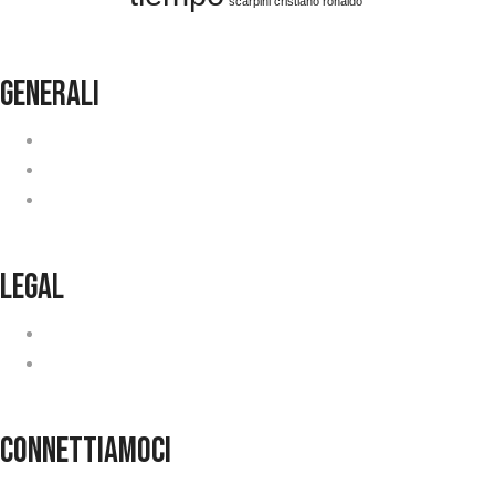
scarpini cristiano ronaldo
generali
Condizioni Generali
Lavora con noi
Faq
legal
Privacy
Cookie Policy
connettiamoci