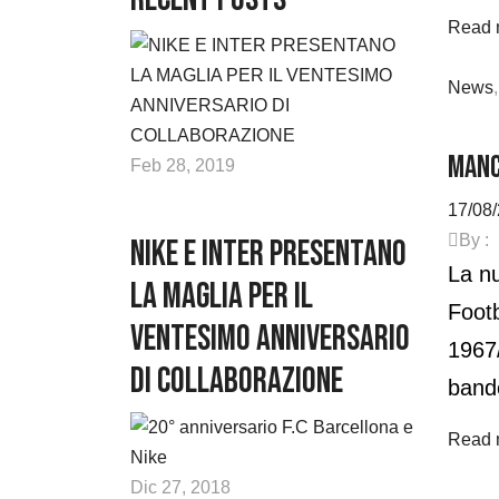
Read 
News
MANC
Feb 28, 2019
17/08
By :
NIKE E INTER PRESENTANO
La nu
LA MAGLIA PER IL
Footb
VENTESIMO ANNIVERSARIO
1967/
DI COLLABORAZIONE
bande
Read 
Dic 27, 2018