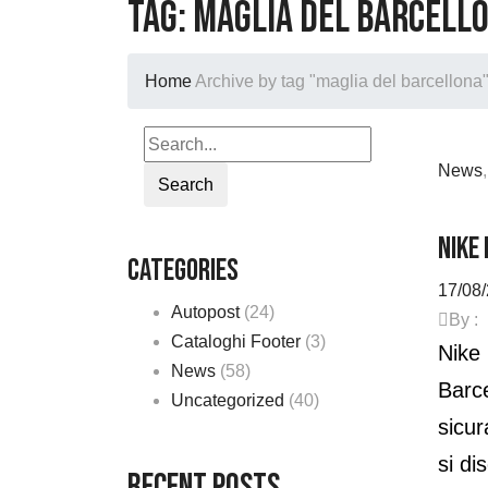
Tag:
maglia del barcell
Home
Archive by tag "maglia del barcellona
News
Search
NIKE
Categories
17/08
Autopost
(24)
By :
Cataloghi Footer
(3)
Nike 
News
(58)
Barce
Uncategorized
(40)
sicur
si di
Recent Posts