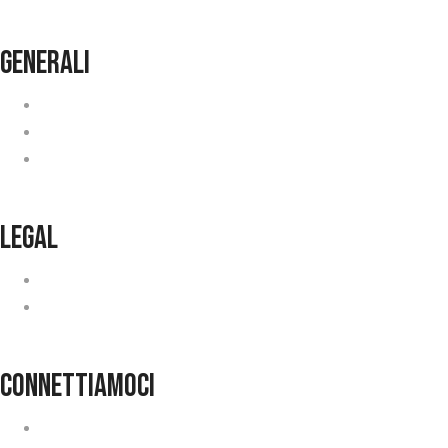
generali
Condizioni Generali
Lavora con noi
Faq
legal
Privacy
Cookie Policy
connettiamoci
Contatti