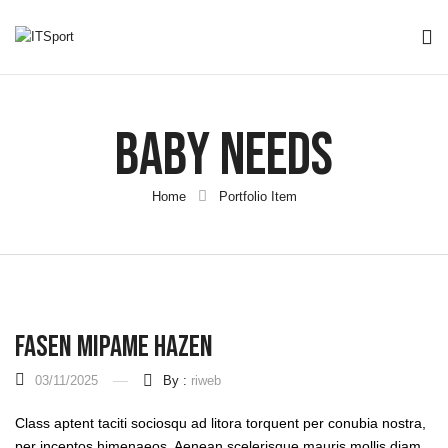
Baby Needs
Home
Portfolio Item
Fasen Mipame Hazen
03/11/2025
By :
riweb
Class aptent taciti sociosqu ad litora torquent per conubia nostra,
per inceptos himenaeos. Aenean scelerisque mauris mollis diam