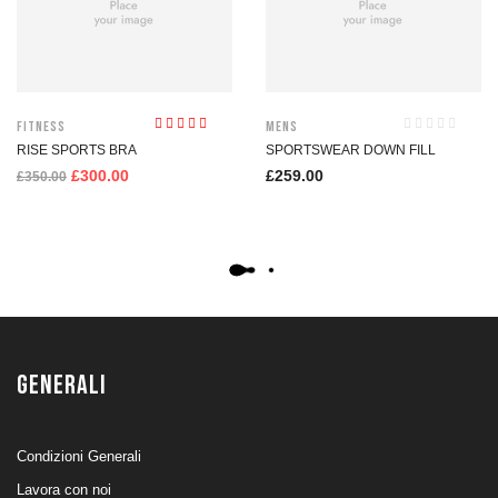
Fitness
Mens
Valutato
RISE SPORTS BRA
SPORTSWEAR DOWN FILL
4.00
su 5
£
300.00
£
259.00
£
350.00
GENERALI
Condizioni Generali
Lavora con noi