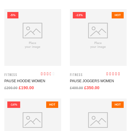
-5%
-13%
HOT
Fitness
Fitness
Valutato
Valutato
PAUSE HOODIE WOMEN
PAUSE JOGGERS WOMEN
2.52
su
3.83
su 5
5
£
190.00
£
350.00
£
200.00
£
400.00
-14%
HOT
HOT