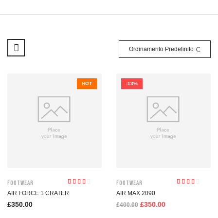
Ordinamento Predefinito
HOT
-13%
Footwear
Footwear
Valutato
Valutato
AIR FORCE 1 CRATER
AIR MAX 2090
2.66
su
2.56
su
5
5
£
350.00
£
350.00
£
400.00