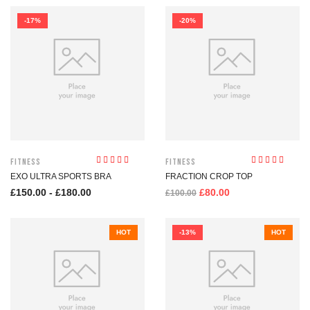
-17%
-20%
Fitness
Fitness
Valutato
Valutato
EXO ULTRA SPORTS BRA
FRACTION CROP TOP
4.00
su 5
3.40
su 5
£
150.00
-
£
180.00
£
80.00
£
100.00
HOT
-13%
HOT