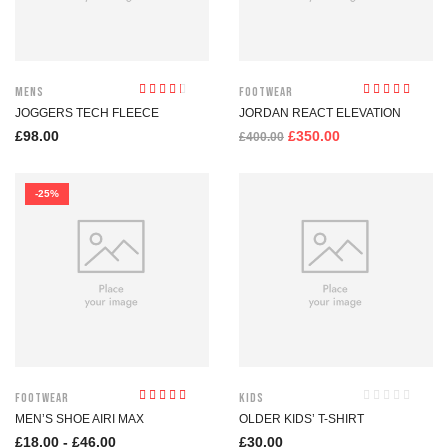
Mens
Footwear
Valutato
Valutato
JOGGERS TECH FLEECE
JORDAN REACT ELEVATION
3.00
su
4.00
su 5
5
£
98.00
£
350.00
£
400.00
-25%
Footwear
Kids
Valutato
MEN’S SHOE AIRI MAX
OLDER KIDS’ T-SHIRT
4.00
su 5
£
18.00
-
£
46.00
£
30.00