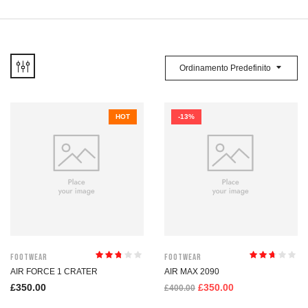
Ordinamento Predefinito
HOT
-13%
Footwear
Footwear
Valutato
Valutato
AIR FORCE 1 CRATER
AIR MAX 2090
2.65
su
2.56
su
£
350.00
£
350.00
5
5
£
400.00