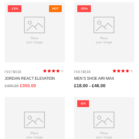
-13%
HOT
-25%
Footwear
Footwear
Valutato
Valutato
JORDAN REACT ELEVATION
MEN’S SHOE AIRI MAX
4.00
su 5
4.00
su 5
£
350.00
£
18.00
-
£
46.00
£
400.00
-6%