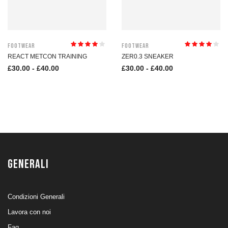
Footwear
Footwear
Valutato
Valutato
REACT METCON TRAINING
ZER0.3 SNEAKER
4.00
su 5
4.00
su 5
£
30.00
-
£
40.00
£
30.00
-
£
40.00
GENERALI
Condizioni Generali
Lavora con noi
Faq