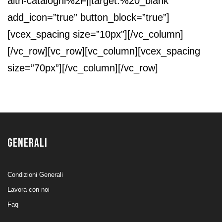
altri-cataloghi%2F||target:%20_blank”
add_icon=”true” button_block=”true”]
[vcex_spacing size=”10px”][/vc_column]
[/vc_row][vc_row][vc_column][vcex_spacing
size=”70px”][/vc_column][/vc_row]
GENERALI
Condizioni Generali
Lavora con noi
Faq