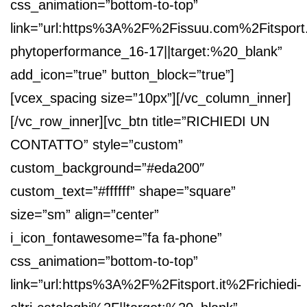
css_animation=”bottom-to-top”
link=”url:https%3A%2F%2Fissuu.com%2Fitsport
phytoperformance_16-17||target:%20_blank”
add_icon=”true” button_block=”true”]
[vcex_spacing size=”10px”][/vc_column_inner]
[/vc_row_inner][vc_btn title=”RICHIEDI UN
CONTATTO” style=”custom”
custom_background=”#eda200″
custom_text=”#ffffff” shape=”square”
size=”sm” align=”center”
i_icon_fontawesome=”fa fa-phone”
css_animation=”bottom-to-top”
link=”url:https%3A%2F%2Fitsport.it%2Frichiedi-