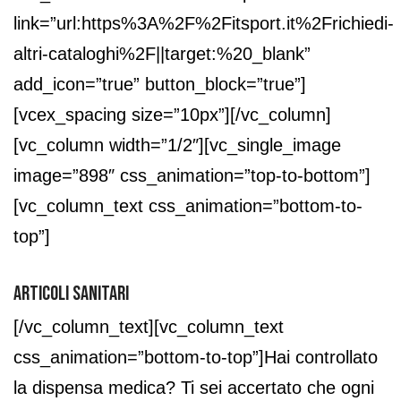
link=”url:https%3A%2F%2Fitsport.it%2Frichiedi-
altri-cataloghi%2F||target:%20_blank”
add_icon=”true” button_block=”true”]
[vcex_spacing size=”10px”][/vc_column]
[vc_column width=”1/2″][vc_single_image
image=”898″ css_animation=”top-to-bottom”]
[vc_column_text css_animation=”bottom-to-
top”]
ARTICOLI SANITARI
[/vc_column_text][vc_column_text
css_animation=”bottom-to-top”]Hai controllato
la dispensa medica? Ti sei accertato che ogni