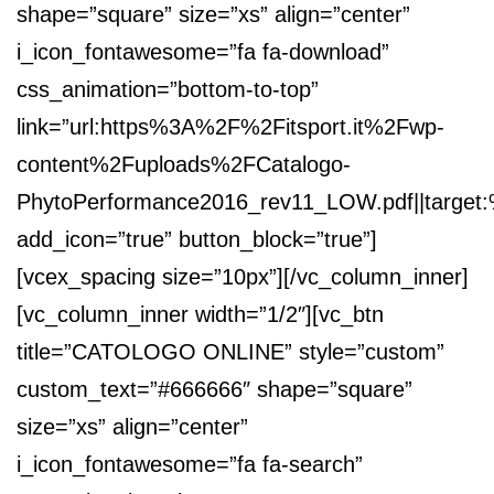
shape=”square” size=”xs” align=”center”
i_icon_fontawesome=”fa fa-download”
css_animation=”bottom-to-top”
link=”url:https%3A%2F%2Fitsport.it%2Fwp-
content%2Fuploads%2FCatalogo-
PhytoPerformance2016_rev11_LOW.pdf||target:
add_icon=”true” button_block=”true”]
[vcex_spacing size=”10px”][/vc_column_inner]
[vc_column_inner width=”1/2″][vc_btn
title=”CATOLOGO ONLINE” style=”custom”
custom_text=”#666666″ shape=”square”
size=”xs” align=”center”
i_icon_fontawesome=”fa fa-search”