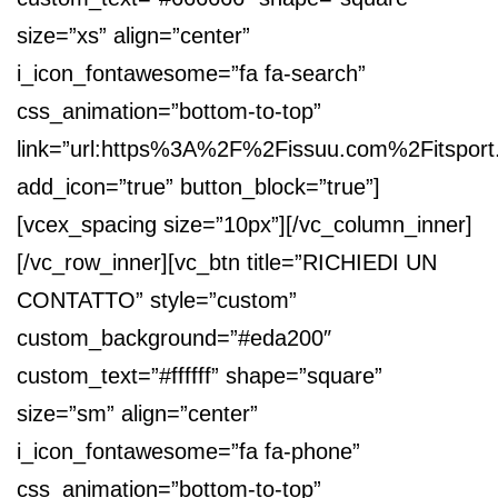
size=”xs” align=”center”
i_icon_fontawesome=”fa fa-search”
css_animation=”bottom-to-top”
link=”url:https%3A%2F%2Fissuu.com%2Fitsport.
add_icon=”true” button_block=”true”]
[vcex_spacing size=”10px”][/vc_column_inner]
[/vc_row_inner][vc_btn title=”RICHIEDI UN
CONTATTO” style=”custom”
custom_background=”#eda200″
custom_text=”#ffffff” shape=”square”
size=”sm” align=”center”
i_icon_fontawesome=”fa fa-phone”
css_animation=”bottom-to-top”