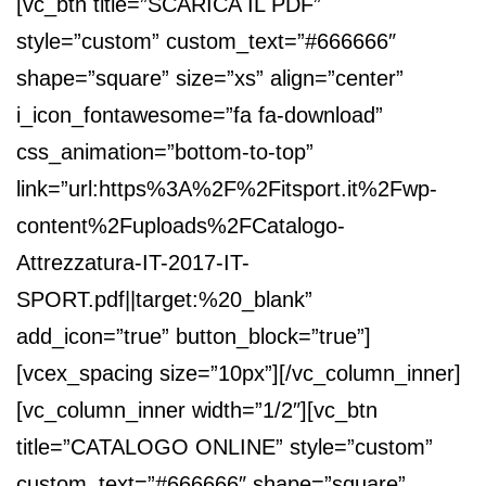
[vc_btn title=”SCARICA IL PDF”
style=”custom” custom_text=”#666666″
shape=”square” size=”xs” align=”center”
i_icon_fontawesome=”fa fa-download”
css_animation=”bottom-to-top”
link=”url:https%3A%2F%2Fitsport.it%2Fwp-
content%2Fuploads%2FCatalogo-
Attrezzatura-IT-2017-IT-
SPORT.pdf||target:%20_blank”
add_icon=”true” button_block=”true”]
[vcex_spacing size=”10px”][/vc_column_inner]
[vc_column_inner width=”1/2″][vc_btn
title=”CATALOGO ONLINE” style=”custom”
custom_text=”#666666″ shape=”square”