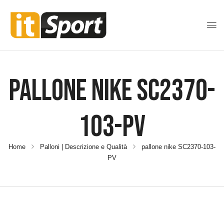
Pallone Nike SC2370-
103-PV
Home
Palloni | Descrizione e Qualità
pallone nike SC2370-103-
PV