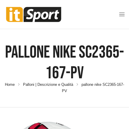
Pallone Nike SC2365-
167-PV
Home
Palloni | Descrizione e Qualità
pallone nike SC2365-167-
PV