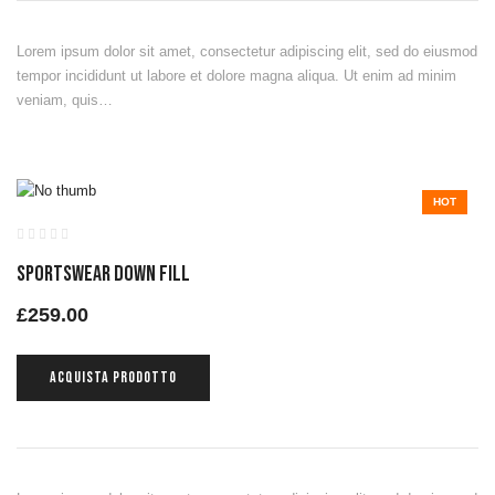
Lorem ipsum dolor sit amet, consectetur adipiscing elit, sed do eiusmod
tempor incididunt ut labore et dolore magna aliqua. Ut enim ad minim
veniam, quis…
HOT
Sportswear Down Fill
£
259.00
ACQUISTA PRODOTTO