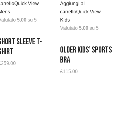
era:
è:
a
carrello
Quick View
Aggiungi al
£78.00.
£65.00.
£40.00
Mens
carrello
Quick View
Valutato
5.00
su 5
Kids
Valutato
5.00
su 5
Short Sleeve T-
Older Kids’ Sports
Shirt
Bra
£
259.00
£
115.00