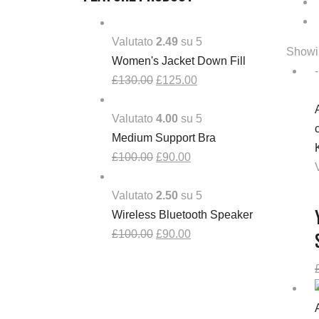
Valutato
2.49
su 5
Showin
Women's Jacket Down Fill
Il
Il
£
130.00
£
125.00
prezzo
prezzo
originale
attuale
Valutato
4.00
su 5
era:
è:
Medium Support Bra
£130.00.
Il
Il
£125.00.
£
100.00
£
90.00
prezzo
prezzo
originale
attuale
Valutato
2.50
su 5
era:
è:
Wireless Bluetooth Speaker
£100.00.
Il
£90.00.
Il
£
100.00
£
90.00
prezzo
prezzo
originale
attuale
era:
è:
£100.00.
£90.00.