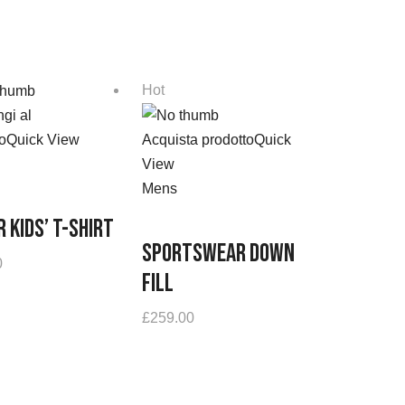
Hot
gi al
o
Quick View
Acquista prodotto
Quick
View
Mens
 Kids’ T-Shirt
Sportswear Down
0
Fill
£
259.00