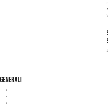
generali
Condizioni Generali
Lavora con noi
Faq