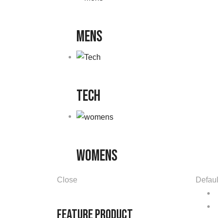
Mens
Tech
womens
Close
Defaul
Feature Product