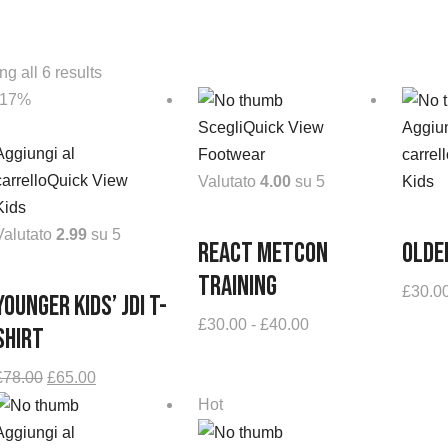
g all 6 results
-17%
Scegli
Quick View
Aggiun
Aggiungi al
Footwear
carrell
carrello
Quick View
Valutato
4.00
su 5
Kids
Kids
Valutato
2.99
su 5
React Metcon
Older
Training
£
30.0
Younger Kids’ JDI T-
Fascia
£
30.00
-
£
40.00
Shirt
di
Il
Il
£
78.00
£
65.00
prezzo:
prezzo
prezzo
Hot
da
originale
attuale
£30.00
Aggiungi al